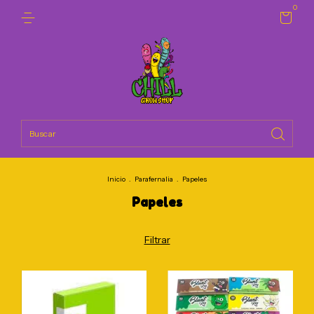
0
Inicio
.
Parafernalia
.
Papeles
Papeles
Filtrar