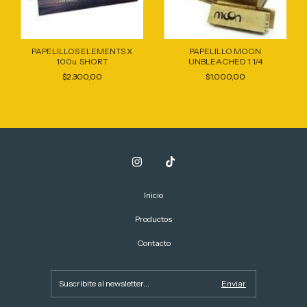
PAPELILLOS ELEMENTS X
PAPELILLO MOON
100u. SHORT
UNBLEACHED 1 1/4
$2.300,00
$1.000,00
Inicio
Productos
Contacto