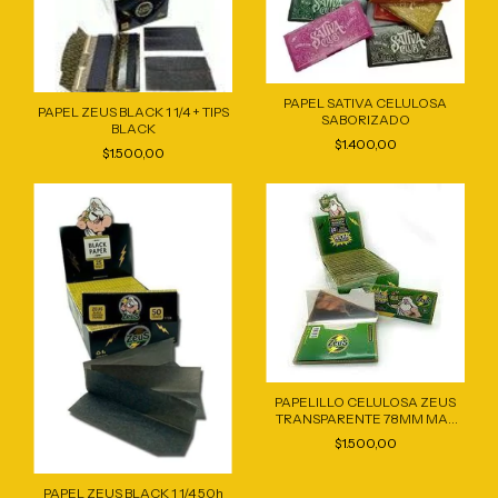
PAPEL SATIVA CELULOSA
PAPEL ZEUS BLACK 1 1/4 + TIPS
SABORIZADO
BLACK
$1.400,00
$1.500,00
PAPELILLO CELULOSA ZEUS
TRANSPARENTE 78MM MAS
ANCHO
$1.500,00
PAPEL ZEUS BLACK 1 1/4 50h