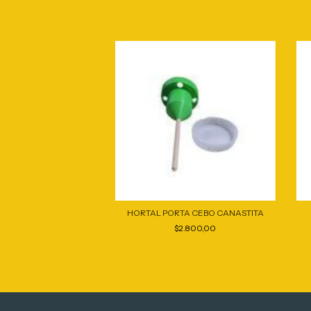
eteorológica WS90
HORTAL PORTA CEBO CANASTITA
29.900,00
$2.800,00