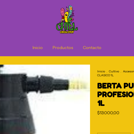
Inicio
Productos
Contacto
Inicio
.
Cultivo
.
Accesor
CLASICO 1L
BERTA P
PROFESIO
1L
$13.000,00
¡No te lo pierdas, e