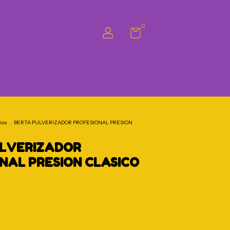
0
ios
.
BERTA PULVERIZADOR PROFESIONAL PRESION
ULVERIZADOR
NAL PRESION CLASICO
s el último!