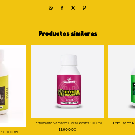
Productos similares
Fertilizante Namaste Flora Booster 100 ml
Fertilizante
$6.800,00
PH- 100 ml