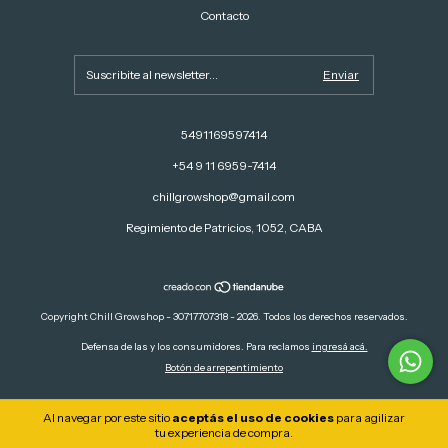
Contacto
5491169597414
+54 9 11 6959-7414
chillgrowshop@gmail.com
Regimiento de Patricios, 1052, CABA
Copyright Chill Growshop - 30717707318 - 2026. Todos los derechos reservados.
Defensa de las y los consumidores. Para reclamos
ingresá acá.
Botón de arrepentimiento
Al navegar por este sitio
aceptás el uso de cookies
para agilizar
tu experiencia de compra.