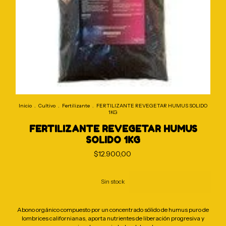
Inicio
.
Cultivo
.
Fertilizante
.
FERTILIZANTE REVEGETAR HUMUS SOLIDO
1KG
FERTILIZANTE REVEGETAR HUMUS
SOLIDO 1KG
$12.900,00
Abono orgánico compuesto por un concentrado sólido de humus puro de
lombrices californianas, aporta nutrientes de liberación progresiva y