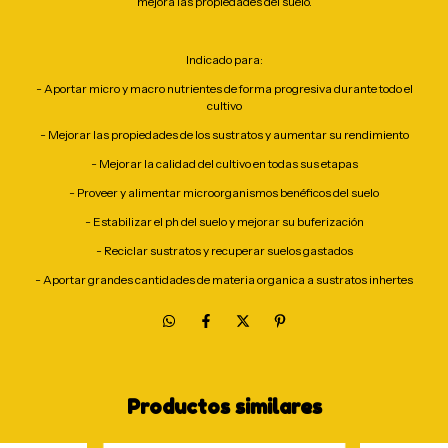
mejora las propiedades del suelo.
Indicado para:
- Aportar micro y macro nutrientes de forma progresiva durante todo el
cultivo
- Mejorar las propiedades de los sustratos y aumentar su rendimiento
- Mejorar la calidad del cultivo en todas sus etapas
- Proveer y alimentar microorganismos benéficos del suelo
- Estabilizar el ph del suelo y mejorar su buferización
- Reciclar sustratos y recuperar suelos gastados
- Aportar grandes cantidades de materia organica a sustratos inhertes
Productos similares