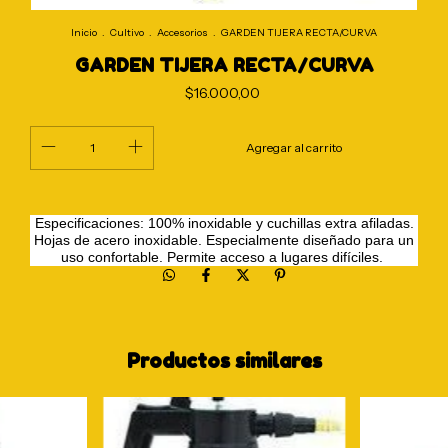
Inicio
.
Cultivo
.
Accesorios
.
GARDEN TIJERA RECTA/CURVA
GARDEN TIJERA RECTA/CURVA
$16.000,00
Especificaciones: 100% inoxidable y cuchillas extra afiladas.
Hojas de acero inoxidable. Especialmente diseñado para un
uso confortable. Permite acceso a lugares difíciles.
Productos similares