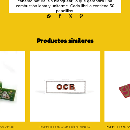
cáñamo natural sin blanquear, lo que garantiza una
combustión lenta y uniforme. Cada librillo contiene 50
papelillos.
Productos similares
SA ZEUS
PAPELILLOS OCB 1 1/4 BLANCO
PAPELILLOS S