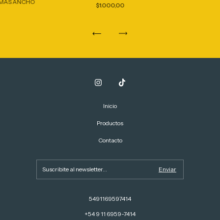
 MAS ANCHO
$1.000,00
Inicio
Productos
Contacto
5491169597414
+54 9 11 6959-7414