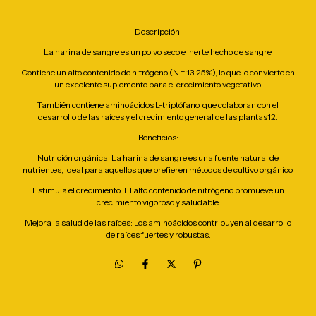
Descripción:
La harina de sangre es un polvo seco e inerte hecho de sangre.
Contiene un alto contenido de nitrógeno (N = 13.25%), lo que lo convierte en
un excelente suplemento para el crecimiento vegetativo.
También contiene aminoácidos L-triptófano, que colaboran con el
desarrollo de las raíces y el crecimiento general de las plantas12.
Beneficios:
Nutrición orgánica: La harina de sangre es una fuente natural de
nutrientes, ideal para aquellos que prefieren métodos de cultivo orgánico.
Estimula el crecimiento: El alto contenido de nitrógeno promueve un
crecimiento vigoroso y saludable.
Mejora la salud de las raíces: Los aminoácidos contribuyen al desarrollo
de raíces fuertes y robustas.