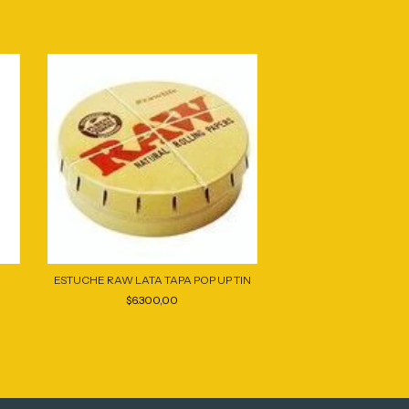
ESTUCHE RAW LATA TAPA POP UP TIN
TABAQUERA ZEUS M
12296
$6.300,00
$3.600,