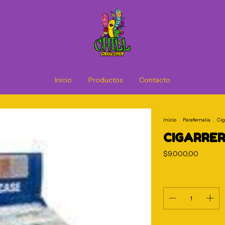
Inicio
Productos
Contacto
Inicio
.
Parafernalia
.
Cig
CIGARRER
$9.000,00
¡No te lo pierdas, e