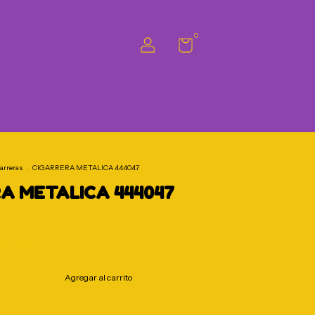
0
arreras
.
CIGARRERA METALICA 444047
A METALICA 444047
s el último!