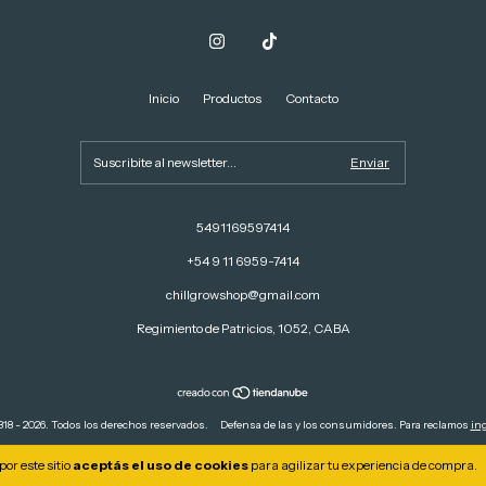
Inicio
Productos
Contacto
5491169597414
+54 9 11 6959-7414
chillgrowshop@gmail.com
Regimiento de Patricios, 1052, CABA
18 - 2026. Todos los derechos reservados.
Defensa de las y los consumidores. Para reclamos
ing
or este sitio
aceptás el uso de cookies
para agilizar tu experiencia de compra.