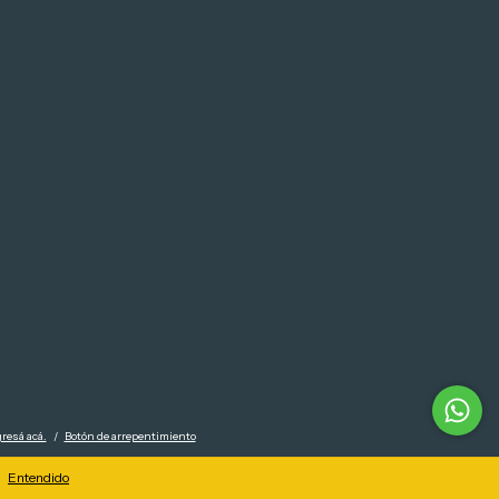
resá acá.
/
Botón de arrepentimiento
Entendido