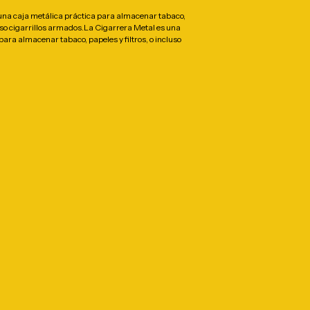
una caja metálica práctica para almacenar tabaco,
cluso cigarrillos armados.La Cigarrera Metal es una
para almacenar tabaco, papeles y filtros, o incluso