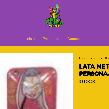
Inicio
Productos
Contacto
Inicio
.
Parafernalia
.
Cig
LATA MET
PERSONAJ
$3.800,00