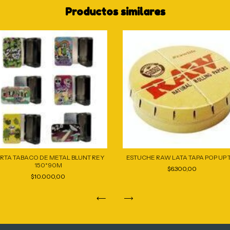
Productos similares
RTA TABACO DE METAL BLUNT REY
ESTUCHE RAW LATA TAPA POP UP 
150*90M
$6.300,00
$10.000,00