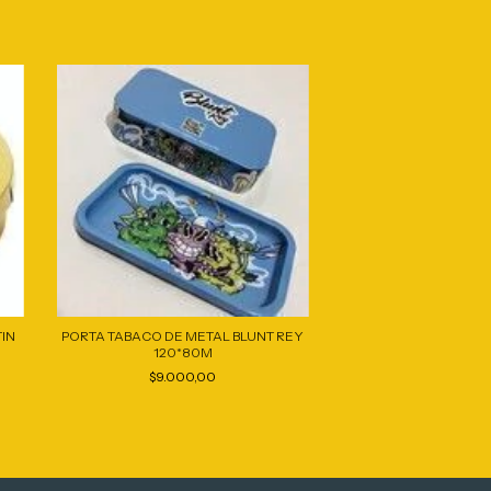
TIN
PORTA TABACO DE METAL BLUNT REY
TABAQUERA ZEUS 
120*80M
SNUFFB
$9.000,00
$3.900,