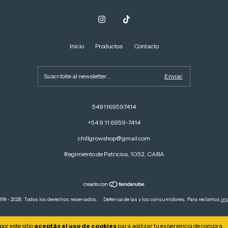
Inicio
Productos
Contacto
5491169597414
+54 9 11 6959-7414
chillgrowshop@gmail.com
Regimiento de Patricios, 1052, CABA
18 - 2026. Todos los derechos reservados.
Defensa de las y los consumidores. Para reclamos
ing
or este sitio
aceptás el uso de cookies
para agilizar tu experiencia de compra.