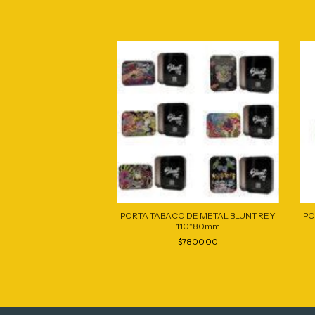
ILLO ACRILICO BLUNT
PORTA TABACO DE METAL BLUNT REY
PO
REY
110*80mm
4.900,00
$7.800,00