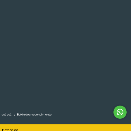
resá acá.
/
Botón de arrepentimiento
Entendido